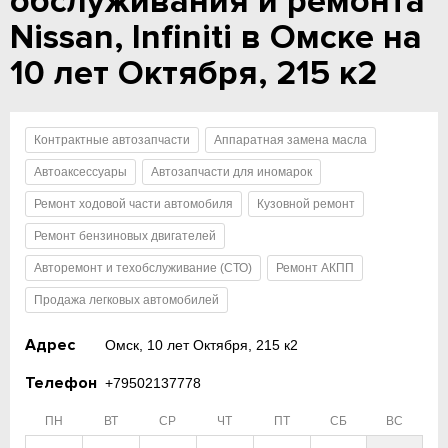
обслуживания и ремонта
Nissan, Infiniti в Омске на
10 лет Октября, 215 к2
Контрактные автозапчасти
Аппаратная замена масла
Автоаксессуары
Автозапчасти для иномарок
Ремонт ходовой части автомобиля
Кузовной ремонт
Ремонт бензиновых двигателей
Авторемонт и техобслуживание (СТО)
Ремонт АКПП
Продажа легковых автомобилей
Адрес
Омск, 10 лет Октября, 215 к2
Телефон
+79502137778
ПН
ВТ
СР
ЧТ
ПТ
СБ
ВС