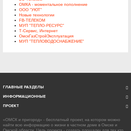
ОМКА - моментальное пополнение
ООО "УЮТ"
Новые технологии
FB-ТЕЛЕКОМ
МУП "ТЕПЛО-РЕСУРС"
Т-Сервис, Интернет
ОмскГазСтройЭксплуатация
МУП "ТЕПЛОВОДОСНАБЖЕНИЕ"
ГЛАВНЫЕ РАЗДЕЛЫ
ИНФОРМАЦИОННЫЕ
ПРОЕКТ
«ОМСК и пригород» - бесплатный проект, на котором можно
найти всю информацию о жизни в частном доме в Омске и
Омской области. Цель проекта - создать площадку для тех кто