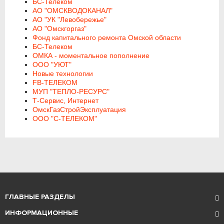
БС-Телеком
АО "ОМСКВОДОКАНАЛ"
АО "УК "Левобережье"
АО "Омскгоргаз"
Фонд капитального ремонта Омской области
БС-Телеком
ОМКА - моментальное пополнение
ООО "УЮТ"
Новые технологии
FB-ТЕЛЕКОМ
МУП "ТЕПЛО-РЕСУРС"
Т-Сервис, Интернет
ОмскГазСтройЭксплуатация
ООО "С-ТЕЛЕКОМ"
ГЛАВНЫЕ РАЗДЕЛЫ
ИНФОРМАЦИОННЫЕ