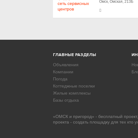
Омск, Омская, 213Б
ГЛАВНЫЕ РАЗДЕЛЫ
И
Объявления
Но
Компании
Бл
Погода
Коттеджные поселки
Жилые комплексы
Базы отдыха
«ОМСК и пригород» - бесплатный проект
проекта - создать площадку для тех кто 