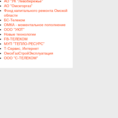
АО "УК "Левобережье"
АО "Омскгоргаз"
Фонд капитального ремонта Омской
области
БС-Телеком
ОМКА - моментальное пополнение
ООО "УЮТ"
Новые технологии
FB-ТЕЛЕКОМ
МУП "ТЕПЛО-РЕСУРС"
Т-Сервис, Интернет
ОмскГазСтройЭксплуатация
ООО "С-ТЕЛЕКОМ"