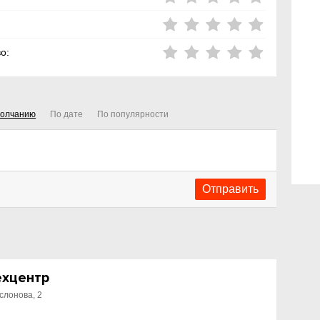
о:
молчанию
По дате
По популярности
ехцентр
слонова, 2