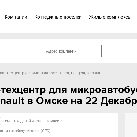
Компании
Коттеджные поселки
Жилые комплексы
автотехцентр для микроавтобусов Ford, Peugeot, Renault
отехцентр для микроавтобу
enault в Омске на 22 Декабр
Ремонт ходовой части автомобиля
нт и техобслуживание (СТО)