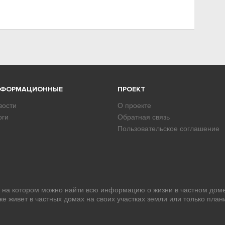
НФОРМАЦИОННЫЕ
ПРОЕКТ
вости
О проекте
оги
Обратная связь
Пользовательское соглашение
, на котором можно найти всю информацию о жизни в частном доме
уже живет в частных домах на своих участках земли или только план