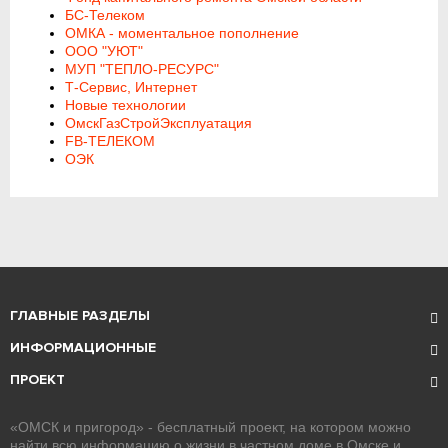
БС-Телеком
ОМКА - моментальное пополнение
ООО "УЮТ"
МУП "ТЕПЛО-РЕСУРС"
Т-Сервис, Интернет
Новые технологии
ОмскГазСтройЭксплуатация
FB-ТЕЛЕКОМ
ОЭК
ГЛАВНЫЕ РАЗДЕЛЫ
ИНФОРМАЦИОННЫЕ
ПРОЕКТ
«ОМСК и пригород» - бесплатный проект, на котором можно
найти всю информацию о жизни в частном доме в Омске и