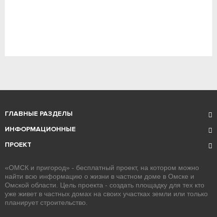
ГЛАВНЫЕ РАЗДЕЛЫ
ИНФОРМАЦИОННЫЕ
ПРОЕКТ
«ОМСК и пригород» - бесплатный проект, на котором можно
найти всю информацию о жизни в частном доме в Омске и
Омской области. Цель проекта - создать площадку для тех кто
уже живет в частных домах на своих участках земли или только
планирует строительство.