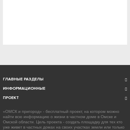
ГЛАВНЫЕ РАЗДЕЛЫ
ИНФОРМАЦИОННЫЕ
ПРОЕКТ
«ОМСК и пригород» - бесплатный проект, на котором можно
найти всю информацию о жизни в частном доме в Омске и
Омской области. Цель проекта - создать площадку для тех кто
уже живет в частных домах на своих участках земли или только