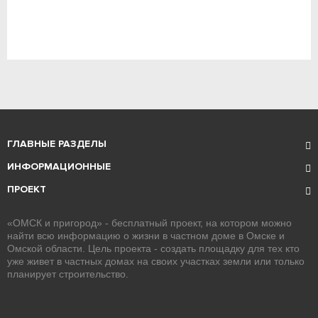
ГЛАВНЫЕ РАЗДЕЛЫ
ИНФОРМАЦИОННЫЕ
ПРОЕКТ
«ОМСК и пригород» - бесплатный проект, на котором можно
найти всю информацию о жизни в частном доме в Омске и
Омской области. Цель проекта - создать площадку для тех кто
уже живет в частных домах на своих участках земли или только
планирует строительство.