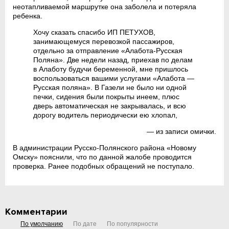
неотапливаемой маршрутке она заболела и потеряла
ребенка.
Хочу сказать спасибо ИП ПЕТУХОВ,
занимающемуся перевозкой пассажиров,
отдельно за отправление «Алабота-Русская
Поляна». Две недели назад, приехав по делам
в Алаботу будучи беременной, мне пришлось
воспользоваться вашими услугами «Алабота —
Русская поляна». В Газели не было ни одной
печки, сидения были покрыты инеем, плюс
дверь автоматическая не закрывалась, и всю
дорогу водитель периодически ею хлопал,
— из записи омички.
В администрации Русско-Полянского района «Новому
Омску» пояснили, что по данной жалобе проводится
проверка. Ранее подобных обращений не поступало.
Комментарии
По умолчанию
По дате
По популярности