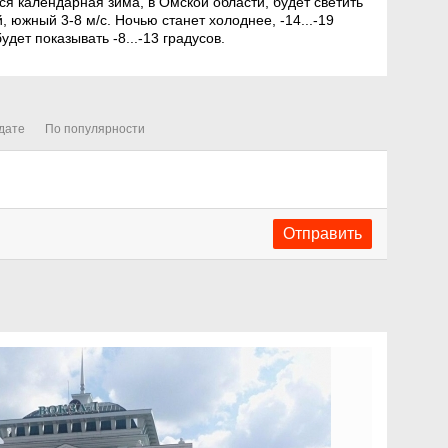
тся календарная зима, в Омской области, будет светить
, южный 3-8 м/с. Ночью станет холоднее, -14...-19
дет показывать -8...-13 градусов.
дате
По популярности