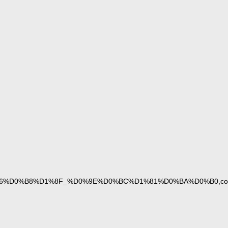
D0%B8%D1%8F_%D0%9E%D0%BC%D1%81%D0%BA%D0%B0,compan