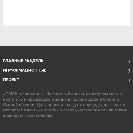
ГЛАВНЫЕ РАЗДЕЛЫ
ИНФОРМАЦИОННЫЕ
ПРОЕКТ
«ОМСК и пригород» - бесплатный проект, на котором можно
найти всю информацию о жизни в частном доме в Омске и
Омской области. Цель проекта - создать площадку для тех кто
уже живет в частных домах на своих участках земли или только
планирует строительство.