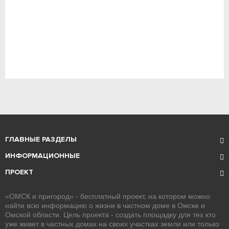
ГЛАВНЫЕ РАЗДЕЛЫ
ИНФОРМАЦИОННЫЕ
ПРОЕКТ
«ОМСК и пригород» - бесплатный проект, на котором можно
найти всю информацию о жизни в частном доме в Омске и
Омской области. Цель проекта - создать площадку для тех кто
уже живет в частных домах на своих участках земли или только