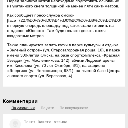
Перед заливкой катков необходимо подготовить основание
из укатанного снега толщиной не менее пяти сантиметров.
Как сообщает пресс-служба омской
[face=722,%D0%90%D0%B4%D0%BC%D0%B8%D0%BD%D0%B8
в первую очередь площадку под каток стали готовить на
стадионе «Юность». Там будет залито десять тысяч
квадратных метров.
Также планируется залить катки в парке культуры и отдыха
«Зеленый остров» (ул. Старозагородная роща, 10), в парке
имени 300-летия Омска, на базе спорткомплекса «Красная
Звезда» (ул. Масленникова, 142), вблизи Ледовой арены
им. Киселева (ул. 70 лет Октября, 8/1), на стадионе
«Энергия» (ул. Челюскинцев, 98/1), на лыжной базе Центра
лыжного спорта (ул. Березовая, 4).
Комментарии
По умолчанию
По дате
По популярности