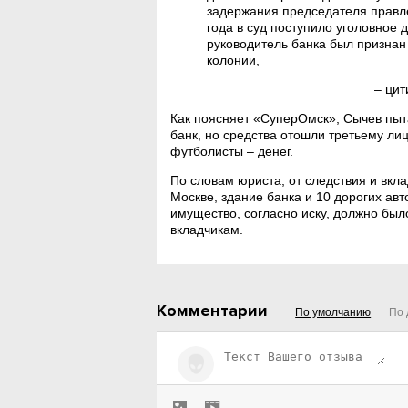
задержания председателя правле
года в суд поступило уголовное 
руководитель банка был признан 
колонии,
– цит
Как поясняет «СуперОмск», Сычев пыта
банк, но средства отошли третьему ли
футболисты – денег.
По словам юриста, от следствия и вкл
Москве, здание банка и 10 дорогих ав
имущество, согласно иску, должно бы
вкладчикам.
Комментарии
По умолчанию
По 