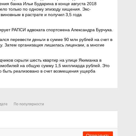
ния банка Ильи Бударина в конце августа 2018
дело только по одному эпизоду хищения. Экс-
виновным в растрате и получил 3,5 года
ирует РАПСИ адвоката спортсмена Александра Бурчука.
лся перевести деньги в сумме 90 млн рублей на счет в
цу. Затем организация лишилась лицензии, а многие
адчиков скрыли шесть квартир на улице Якиманка в
томобилей на общую сумму 1,5 миллиарда рублей. Это
ло быть реализовано в счет возмещения ущерба
дате
По популярности