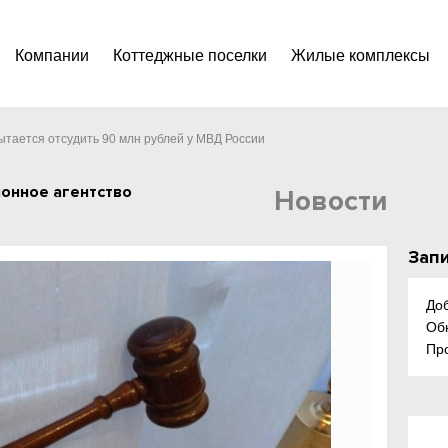
Компании
Коттеджные поселки
Жилые комплексы
тается отсудить 90 млн рублей у МВД России
онное агентство
Новости
Запи
До
Об
Пр