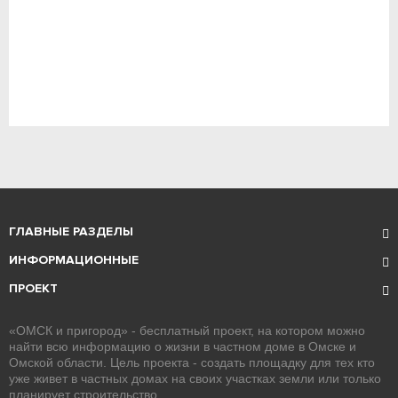
ГЛАВНЫЕ РАЗДЕЛЫ
ИНФОРМАЦИОННЫЕ
ПРОЕКТ
«ОМСК и пригород» - бесплатный проект, на котором можно
найти всю информацию о жизни в частном доме в Омске и
Омской области. Цель проекта - создать площадку для тех кто
уже живет в частных домах на своих участках земли или только
планирует строительство.