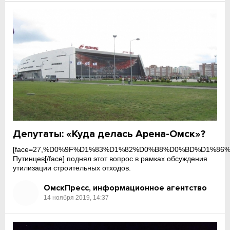
Депутаты: «Куда делась Арена-Омск»?
[face=27,%D0%9F%D1%83%D1%82%D0%B8%D0%BD%D1%86
Путинцев[/face] поднял этот вопрос в рамках обсуждения
утилизации строительных отходов.
ОмскПресс, информационное агентство
14 ноября 2019, 14:37