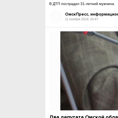
В ДТП пострадал 31-летний мужчина.
ОмскПресс, информацион
11 ноября 2019, 16:47
Два депутата Омской обла