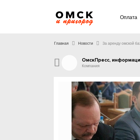
Оплата
Главная
Новости
За аренду омской ба
ОмскПресс, информаци
Компания