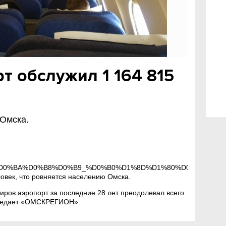
т обслужил 1 164 815
 Омска.
%D0%BA%D0%B8%D0%B9_%D0%B0%D1%8D%D1%80%D0%BE%D0%B
ловек, что ровняется населению Омска.
жиров аэропорт за последние 28 лет преодолевал всего
передает «ОМСКРЕГИОН».