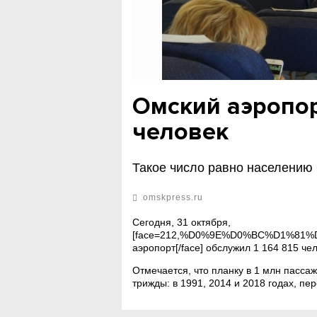
Омский аэропор
человек
Такое число равно населению
omskpress.ru
Сегодня, 31 октября,
[face=212,%D0%9E%D0%BC%D1%81
аэропорт[/face] обслужил 1 164 815 че
Отмечается, что планку в 1 млн пасса
трижды: в 1991, 2014 и 2018 годах, 