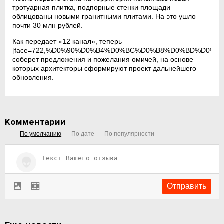
тротуарная плитка, подпорные стенки площади
облицованы новыми гранитными плитами. На это ушло
почти 30 млн рублей.
Как передает «12 канал», теперь
[face=722,%D0%90%D0%B4%D0%BC%D0%B8%D0%BD%D0%B8
соберет предложения и пожелания омичей, на основе
которых архитекторы сформируют проект дальнейшего
обновления.
Комментарии
По умолчанию
По дате
По популярности