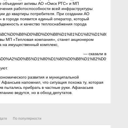
ое объединит активы АО «Омск РТС» и МП
ечения работоспособности всей инфраструктуры
ции до квартиры потребителя. При создании АО
 в городе появится единый оператор, который
надежность и качество теплоснабжения города
D0%BC%D0%B8%D0%BD%D0%B8%D1%81%D1%82%D1%80%D0%B0%D
тивы МП «Тепловая компания», станет акционером
а на имущественный комплекс,
— сказали в
E_%D0%A2%D0%B5%D1%80%D1%80%D0%B8%D1%82%D0%BE%D1%
уют.
кономического развития и муниципальной
г Афансьев напомнил, что ситуация похожа ту, которая
ив пытались прибрать в частные руки. Афанасьев
мпанию ведутся, но в обход депутатов.
дате
По популярности