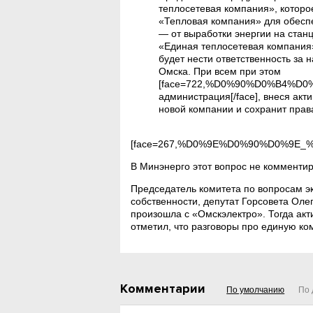
теплосетевая компания», котор
«Тепловая компания» для обесп
— от выработки энергии на стан
«Единая теплосетевая компания»
будет нести ответственность за 
Омска. При всем при этом
[face=722,%D0%90%D0%B4%
администрация[/face], внеся ак
новой компании и сохранит прав
[face=267,%D0%9E%D0%90%D0%9
В Минэнерго этот вопрос не комментир
Председатель комитета по вопросам э
собственности, депутат Горсовета Оле
произошла с «Омскэлектро». Тогда акт
отметил, что разговоры про единую ко
Комментарии
По умолчанию
По 