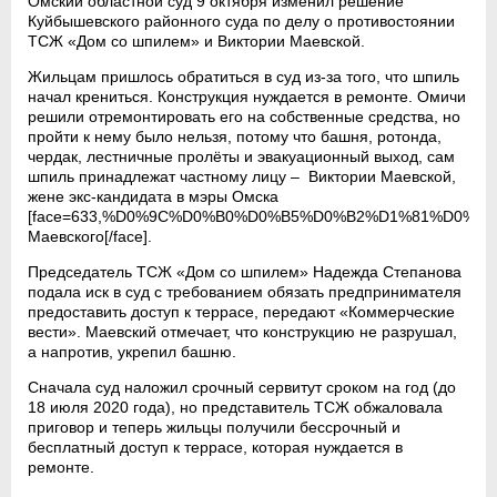
Омский областной суд 9 октября изменил решение
Куйбышевского районного суда по делу о противостоянии
ТСЖ «Дом со шпилем» и Виктории Маевской.
Жильцам пришлось обратиться в суд из-за того, что шпиль
начал крениться. Конструкция нуждается в ремонте. Омичи
решили отремонтировать его на собственные средства, но
пройти к нему было нельзя, потому что башня, ротонда,
чердак, лестничные пролёты и эвакуационный выход, сам
шпиль принадлежат частному лицу – Виктории Маевской,
жене экс-кандидата в мэры Омска
[face=633,%D0%9C%D0%B0%D0%B5%D0%B2%D1%81%D0%B
Маевского[/face].
Председатель ТСЖ «Дом со шпилем» Надежда Степанова
подала иск в суд с требованием обязать предпринимателя
предоставить доступ к террасе, передают «Коммерческие
вести». Маевский отмечает, что конструкцию не разрушал,
а напротив, укрепил башню.
Сначала суд наложил срочный сервитут сроком на год (до
18 июля 2020 года), но представитель ТСЖ обжаловала
приговор и теперь жильцы получили бессрочный и
бесплатный доступ к террасе, которая нуждается в
ремонте.