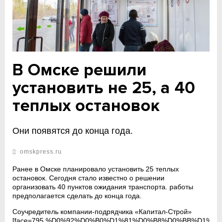
В Омске решили
установить не 25, а 40
теплых остановок
Они появятся до конца года.
omskpress.ru
Ранее в Омске планировало установить 25 теплых
остановок. Сегодня стало известно о решении
организовать 40 пунктов ожидания транспорта. работы
предполагается сделать до конца года.
Соучредитель компании-подрядчика «Капитал-Строй»
[face=795,%D0%92%D0%B0%D1%81%D0%B8%D0%BB%D1%8